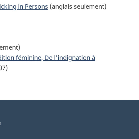
a
icking in Persons
(anglais seulement)
d
a
a
lement)
ion féminine, De l'indignation à
07)
s