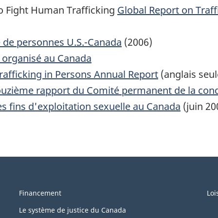
to Fight Human Trafficking
Global Report on Traff
.
te de personnes U.S.-Canada
(2006)
c
e organisé au Canada
rafficking in Persons Annual Report
(anglais seu
ième rapport du Comité permanent de la condit
des fins d'exploitation sexuelle au Canada
(juin 20
Financement
Loi
Le système de justice du Canada