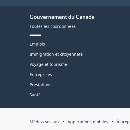
Gouvernement du Canada
Toutes les coordonnées
T
Emplois
h
è
Immigration et citoyenneté
m
Voyage et tourisme
e
s
Entreprises
e
t
Prestations
s
u
Santé
j
e
t
s
Médias sociaux
Applications mobiles
À prop