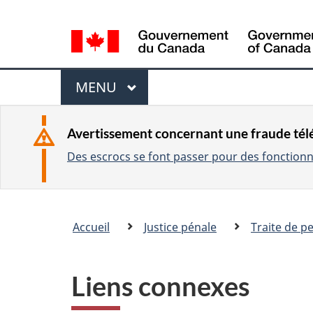
L
a
n
M
g
MENU
P
u
e
R
a
I
n
Avertissement concernant une fraude té
g
N
Des escrocs se font passer pour des fonctionna
u
C
e
I
s
P
e
Vous
A
Accueil
Justice pénale
Traite de p
l
�tes
L
e
ici
c
:
Liens connexes
t