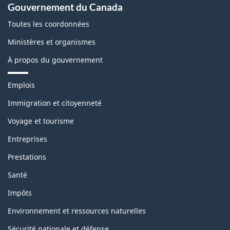
Gouvernement du Canada
Toutes les coordonnées
Ministères et organismes
À propos du gouvernement
T
Emplois
h
è
Immigration et citoyenneté
m
Voyage et tourisme
e
s
Entreprises
e
t
Prestations
s
u
Santé
j
e
Impôts
t
s
Environnement et ressources naturelles
Sécurité nationale et défense