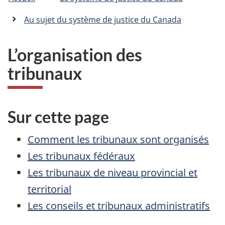
�tes
C
n
a
ici
Au sujet du système de justice du Canada
n
:
a
d
L’organisation des
a
tribunaux
.
c
a
Sur cette page
Comment les tribunaux sont organisés
Les tribunaux fédéraux
Les tribunaux de niveau provincial et
territorial
Les conseils et tribunaux administratifs