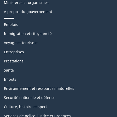
Ministères et organismes
À propos du gouvernement
T
Emplois
h
è
Immigration et citoyenneté
m
Voyage et tourisme
e
s
Entreprises
e
t
Prestations
s
u
Santé
j
e
Impôts
t
s
Environnement et ressources naturelles
Sécurité nationale et défense
Culture, histoire et sport
Services de police, justice et urgences