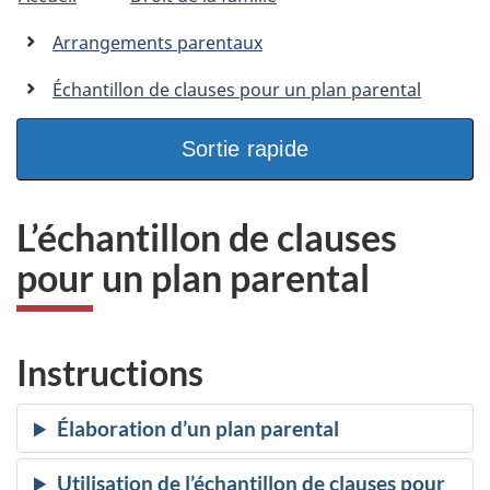
�tes
C
n
a
ici
Arrangements parentaux
n
:
a
Échantillon de clauses pour un plan parental
d
a
Sortie rapide
.
c
a
L’échantillon de clauses
pour un plan parental
Instructions
Élaboration d’un plan parental
Utilisation de l’échantillon de clauses pour