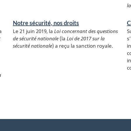
la
Notre sécurité, nos droits
C
a
Le 21 juin 2019, la
Loi concernant des questions
S
t
de sécurité nationale
(la
Loi de 2017 sur la
s
sécurité nationale
) a reçu la sanction royale.
i
c
i
c
a