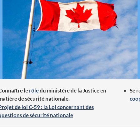
.
c
Connaître le
rôle
du ministère de la Justice en
Se r
matière de sécurité nationale.
coop
Projet de loi C-59 : la Loi concernant des
questions de sécurité nationale