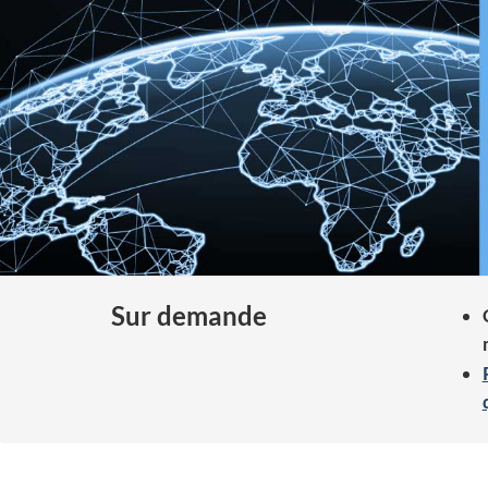
i
o
n
Sur demande