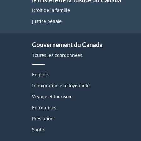
Droit de la famille
Justice pénale
Gouvernement du Canada
Toutes les coordonnées
T
Emplois
h
è
Immigration et citoyenneté
m
Voyage et tourisme
e
s
Entreprises
e
t
Prestations
s
u
Santé
j
e