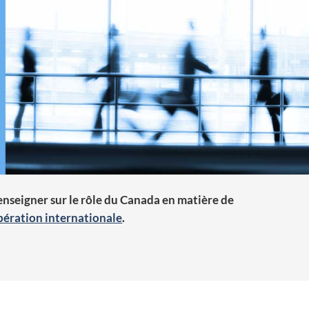
a
d
a
a
enseigner sur le rôle du Canada en matière de
ération internationale
.