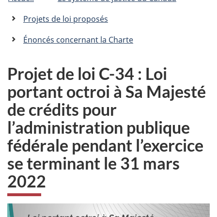
êtes
C
n
a
ici
Projets de loi proposés
n
:
a
Énoncés concernant la Charte
d
a
.
Projet de loi C-34 : Loi
c
portant octroi à Sa Majesté
a
de crédits pour
l’administration publique
fédérale pendant l’exercice
se terminant le 31 mars
2022