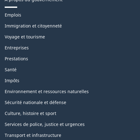
T
Emplois
h
è
Immigration et citoyenneté
m
Voyage et tourisme
e
s
Entreprises
e
t
Prestations
s
u
Santé
j
e
Impôts
t
s
Environnement et ressources naturelles
Sécurité nationale et défense
Culture, histoire et sport
Services de police, justice et urgences
Transport et infrastructure