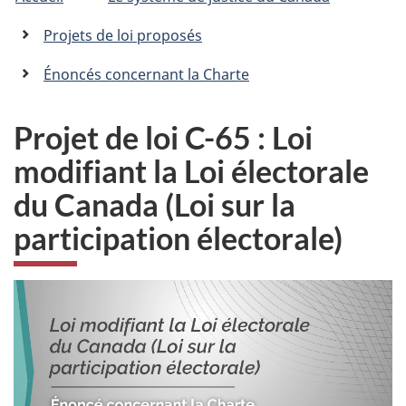
êtes
C
n
a
ici
Projets de loi proposés
n
:
a
Énoncés concernant la Charte
d
a
.
Projet de loi C-65 : Loi
c
modifiant la Loi électorale
a
du Canada (Loi sur la
participation électorale)